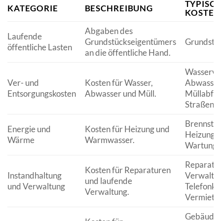
TYPISC
KATEGORIE
BESCHREIBUNG
KOSTEN
Abgaben des
Laufende
Grundstückseigentümers
Grundste
öffentliche Lasten
an die öffentliche Hand.
Wasserve
Ver- und
Kosten für Wasser,
Abwasser
Entsorgungskosten
Abwasser und Müll.
Müllabfuh
Straßenre
Brennstof
Energie und
Kosten für Heizung und
Heizungsa
Wärme
Warmwasser.
Wartung
Reparatu
Kosten für Reparaturen
Instandhaltung
Verwaltu
und laufende
und Verwaltung
Telefonko
Verwaltung.
Vermiete
Gebäuder