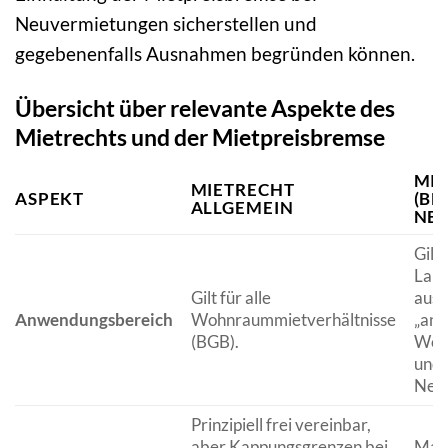
Neuvermietungen sicherstellen und
gegebenenfalls Ausnahmen begründen können.
Übersicht über relevante Aspekte des
Mietrechts und der Mietpreisbremse
MIE
MIETRECHT
ASPEKT
(BE
ALLGEMEIN
NE
Gilt 
Lan
Gilt für alle
aus
Anwendungsbereich
Wohnraummietverhältnisse
„ang
(BGB).
Woh
und 
Neuv
Prinzipiell frei vereinbar,
aber Kappungsgrenzen bei
Maxi