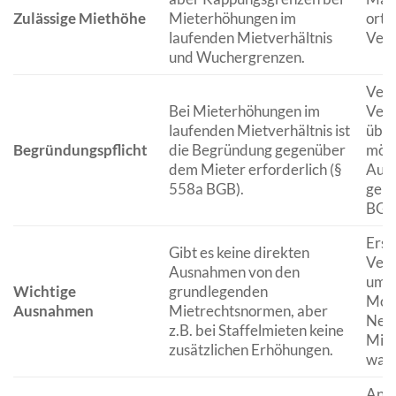
Zulässige Miethöhe
Mieterhöhungen im
orts
laufenden Mietverhältnis
Verg
und Wuchergrenzen.
Verm
Bei Mieterhöhungen im
Verl
laufenden Mietverhältnis ist
über
Begründungspflicht
die Begründung gegenüber
mögl
dem Mieter erforderlich (§
Aus
558a BGB).
gebe
BGB
Erst
Gibt es keine direkten
Verm
Ausnahmen von den
umf
Wichtige
grundlegenden
Mode
Ausnahmen
Mietrechtsnormen, aber
Neu
z.B. bei Staffelmieten keine
Miet
zusätzlichen Erhöhungen.
war 
Ansp