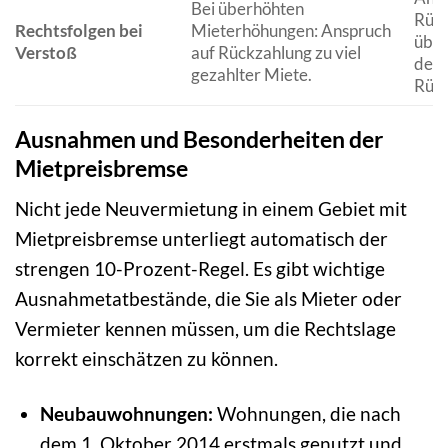
Bei überhöhten
Rück
Rechtsfolgen bei
Mieterhöhungen: Anspruch
über
Verstoß
auf Rückzahlung zu viel
dem 
gezahlter Miete.
Rüge
Ausnahmen und Besonderheiten der
Mietpreisbremse
Nicht jede Neuvermietung in einem Gebiet mit
Mietpreisbremse unterliegt automatisch der
strengen 10-Prozent-Regel. Es gibt wichtige
Ausnahmetatbestände, die Sie als Mieter oder
Vermieter kennen müssen, um die Rechtslage
korrekt einschätzen zu können.
Neubauwohnungen:
Wohnungen, die nach
dem 1. Oktober 2014 erstmals genutzt und