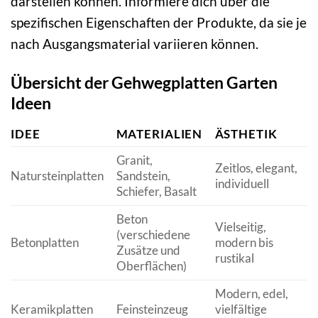
darstellen können. Informiere dich über die
spezifischen Eigenschaften der Produkte, da sie je
nach Ausgangsmaterial variieren können.
Übersicht der Gehwegplatten Garten
Ideen
IDEE
MATERIALIEN
ÄSTHETIK
Granit,
Zeitlos, elegant,
Natursteinplatten
Sandstein,
individuell
Schiefer, Basalt
Beton
Vielseitig,
(verschiedene
Betonplatten
modern bis
Zusätze und
rustikal
Oberflächen)
Modern, edel,
Keramikplatten
Feinsteinzeug
vielfältige