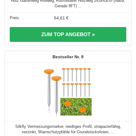
Holz Gartenweg Rollweg, Ausrollbarer Holzweg 243x43cm (Natur,
Gerade 8FT) ...
64,61 €
ZUM TOP ANGEBOT »
9
Silkfly Vermessungsmarker, niedriges Profil, strapazierfähig,
verzinkt, Warnschutzpfähle für Grundstückslinien, ...