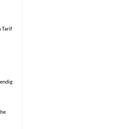
 Tarif
wendig
che