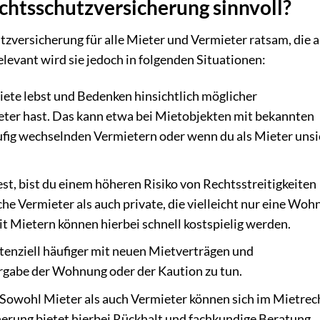
chtsschutzversicherung sinnvoll?
zversicherung für alle Mieter und Vermieter ratsam, die a
evant wird sie jedoch in folgenden Situationen:
te lebst und Bedenken hinsichtlich möglicher
ter hast. Das kann etwa bei Mietobjekten mit bekannten
äufig wechselnden Vermietern oder wenn du als Mieter uns
, bist du einem höheren Risiko von Rechtsstreitigkeiten
che Vermieter als auch private, die vielleicht nur eine Wo
it Mietern können hierbei schnell kostspielig werden.
tenziell häufiger mit neuen Mietverträgen und
gabe der Wohnung oder der Kaution zu tun.
Sowohl Mieter als auch Vermieter können sich im Mietrec
herung bietet hierbei Rückhalt und fachkundige Beratung.