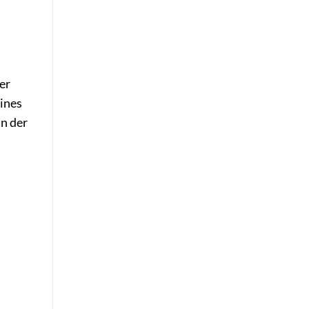
er
ines
n der