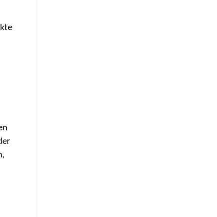
ekte
en
der
n,