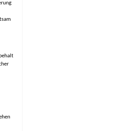
erung
atsam
tbehalt
cher
tehen