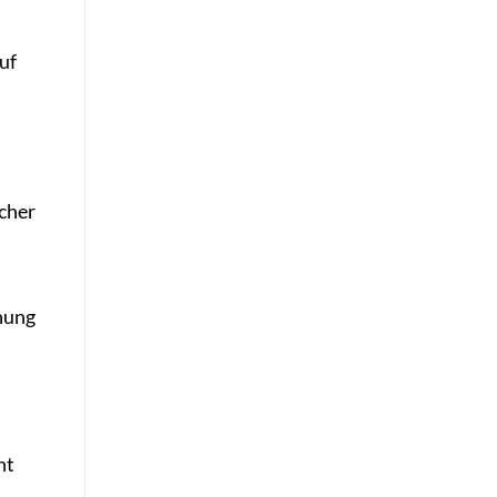
uf
icher
hnung
ht