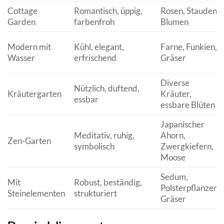
Cottage
Romantisch, üppig,
Rosen, Stauden,
Garden
farbenfroh
Blumen
Modern mit
Kühl, elegant,
Farne, Funkien,
Wasser
erfrischend
Gräser
Diverse
Nützlich, duftend,
Kräutergarten
Kräuter,
essbar
essbare Blüten
Japanischer
Meditativ, ruhig,
Ahorn,
Zen-Garten
symbolisch
Zwergkiefern,
Moose
Sedum,
Mit
Robust, beständig,
Polsterpflanzen,
Steinelementen
strukturiert
Gräser