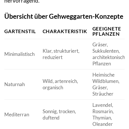
hervorragend.
Übersicht über Gehweggarten-Konzepte
GEEIGNETE
GARTENSTIL
CHARAKTERISTIK
PFLANZEN
Gräser,
Klar, strukturiert,
Sukkulenten,
Minimalistisch
reduziert
architektonische
Pflanzen
Heimische
Wild, artenreich,
Wildblumen,
Naturnah
organisch
Gräser,
Sträucher
Lavendel,
Sonnig, trocken,
Rosmarin,
Mediterran
duftend
Thymian,
Oleander